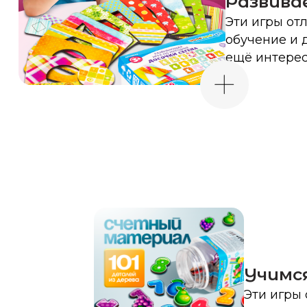
Учимся с
Эти игры отли
обучение и де
ещё интересне
Сертифика
и безопаснос