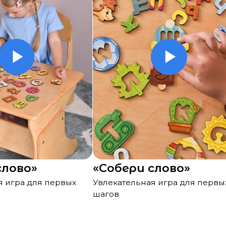
о»
«Собери слово»
 для первых
Увлекательная игра для первых
шагов
пке