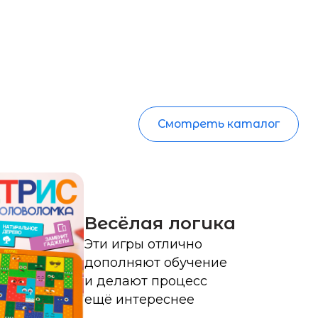
Весёлая логика
Эти игры отлично
дополняют обучение
и делают процесс
ещё интереснее
дит
вместных игр
отлично дополняют
и делают процесс
реснее