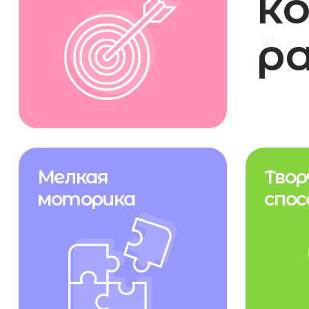
Мелкая
Творчес
моторика
способн