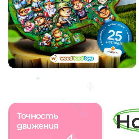
Шир
Выс
На
Точность
движения
ко
раз