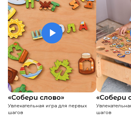
«Собери слово»
«Собери слов
Увлекательная игра для первых
Увлекательная игра
шагов
шагов
Лучшие пары
к вашей поку