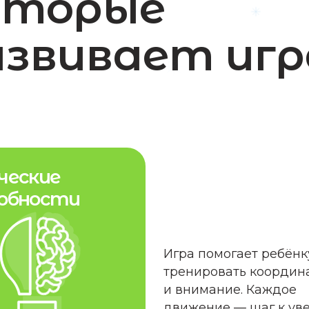
кие
ости
Игра помогает ребёнку
тренировать координацию
и внимание. Каждое
движение — шаг к уверенности
и аккуратности