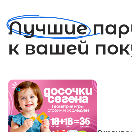
Развивает 
Эти игры отлично
обучение и делаю
ещё интереснее