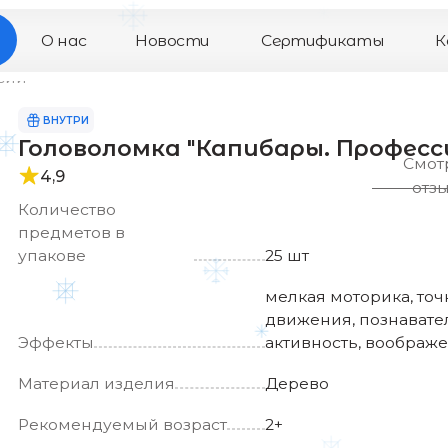
 нас
Новости
Сертификаты
Контакты
НУТРИ
ловоломка "Капибары. Профессии"
Смотреть
,9
отзывы
ичество
дметов в
кове
25 шт
мелкая моторика, точность
движения, познавательная
екты
активность, воображение
ериал изделия
Дерево
омендуемый возраст
2+
ана производства
Россия