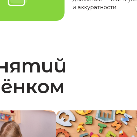
нятий
нком