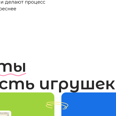
На
серти
Мы заботимся о детях и и
WoodlandToys имеют оф
безопасности. Это гаранти
развивающие и красивые, 