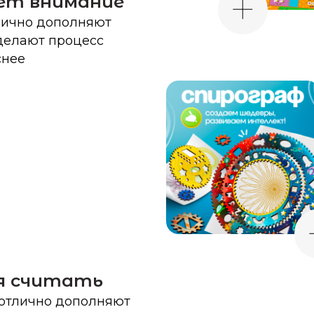
читать
чно дополняют
лают процесс
е
ты
ть игрушек