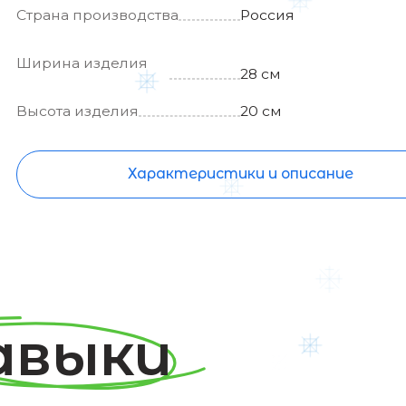
ина изделия
28 см
ота изделия
20 см
Характеристики и описание
выки
торые
вивает игра