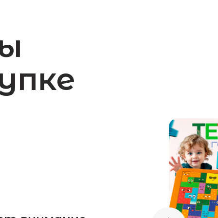
внимание
 дополняют
т процесс
Подхо
для со
Эти игры 
обучение 
ещё инте