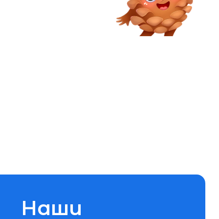
ши
фикаты
х родителях. Все игрушки
ициальные сертификаты
я того, что они не только
но и абсолютно безопасные