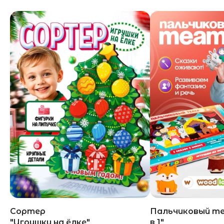
Сортер
Пальчиковый те
"Игрушки на ёлке"
в 1"