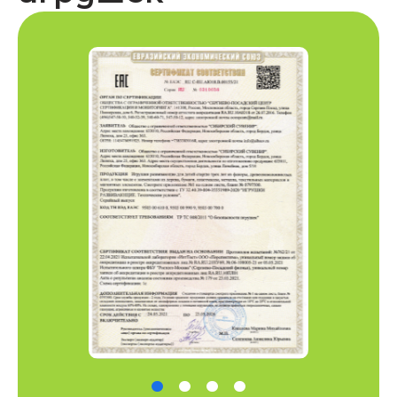
Это не просто
игра
это
инструмент
,
где буквы встречаются
с развитием
и
весельем