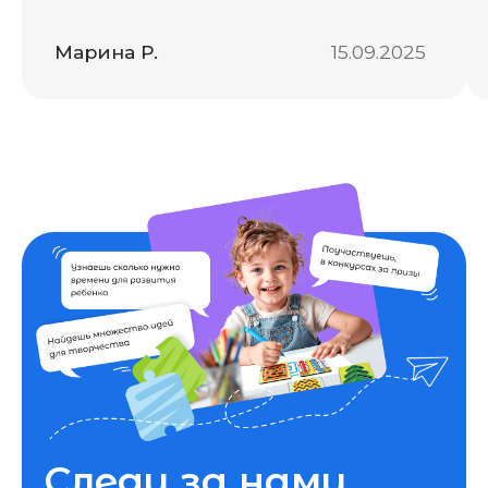
info@woodlandtoys.ru
8 (800) 550-11-93
WoodlandToys — игрушки, которые
заменяют гаджеты!
Политика конфиденциальности