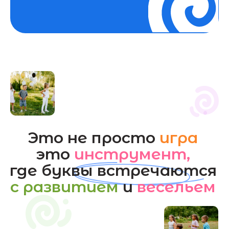
Следи за нами
в Telegram
Будьте в курсе всех новинок,
эксклюзивных предложений
и полезных советов по играм
с нашими игрушками
Подписаться