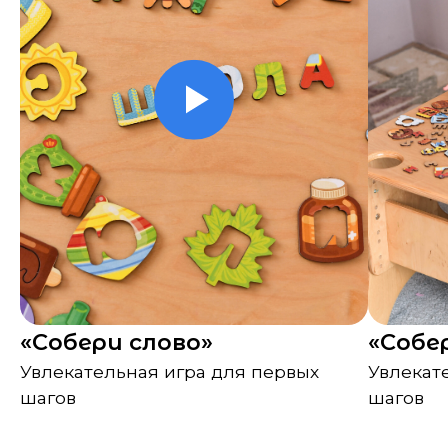
к вашей покупке
Развивает внимание
Эти игры отлично
дополняют обучение
Весёлая логика
Эти игры отлично
дополняют обучение
Учимся считать
Эти игры отлично
дополняют обучение