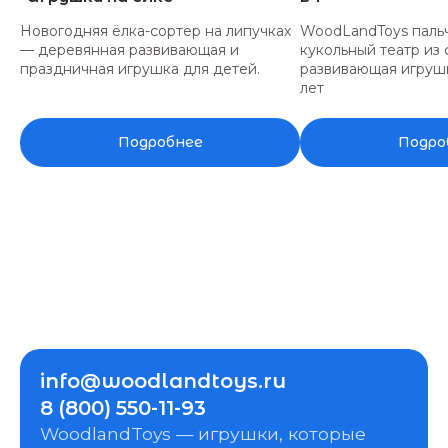
Новогодняя ёлка-сортер на липучках
WoodLandToys паль
— деревянная развивающая и
кукольный театр из
праздничная игрушка для детей.
развивающая игрушк
лет
Подробнее
Подро