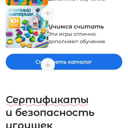
Наши
сертификаты
Мы заботимся о детях
и их родителях. Все игрушки
WoodlandToys имеют официальные
сертификаты безопасности.
Это гарантия того, что они не только
развивающие и красивые,
но и абсолютно безопасные