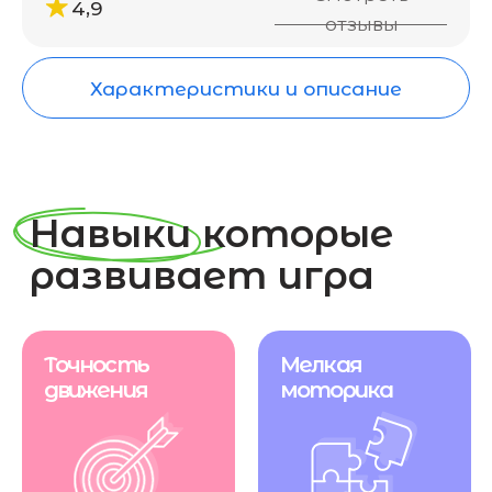
развивает игра
Точность
Мелкая
движения
моторика
Творческие
Разноцветные буквы
способности
и картинки
развивают
наблюдательность
и умение видеть
детали вокруг
Зрительное
Игра помогает
восприятие
ребёнку